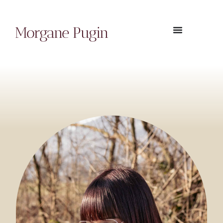
BONJOUR!
Morgane Pugin
je suis
Morgane